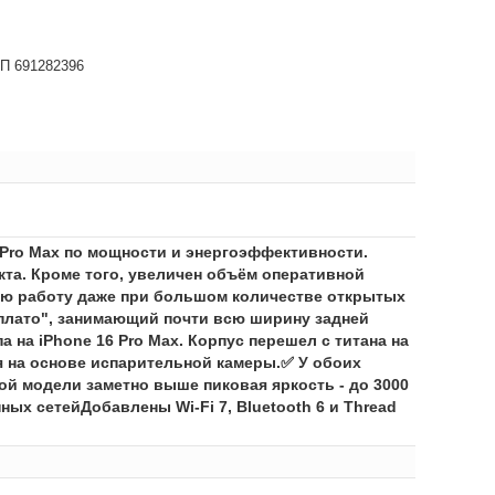
НП 691282396
6 Pro Max по мощности и энергоэффективности.
кта. Кроме того, увеличен объём оперативной
трую работу даже при большом количестве открытых
"плато", занимающий почти всю ширину задней
а на iPhone 16 Pro Max. Корпус перешел с титана на
я на основе испарительной камеры.✅ У обоих
ой модели заметно выше пиковая яркость - до 3000
ых сетейДобавлены Wi-Fi 7, Bluetooth 6 и Thread