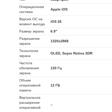
Операционная
Apple iOS
система
Версия ОС на
iOS 26
момент выхода
Размер экрана
6.9"
Разрешение
1320x2868
экрана
Технология
OLED, Super Retina XDR
экрана
Частота
обновления
120 Гц
экрана
Объем
оперативной
12 ГБ
памяти
Виртуальное
расширение
оперативной