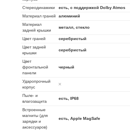
Стереодинамики
есть, с поддержкой Dolby Atmos
Материал граней
алюминий
Материал
металл, стекло
задней крышки
Цвет граней
серебристый
Цвет задней
серебристый
крышки
Цвет
фронтальной
черный
панели
Ударопрочный
корпус
Пыле- и
есть, IP68
влагозащита
Встроенные
магниты (для
есть, Apple MagSafe
зарядки и
аксессуаров)