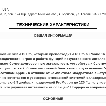
14, USA
 2, пом. 174 Юр. адрес: Минская обл., г. Борисов, ул. Гоголя, 23-3/1 У
ТЕХНИЧЕСКИЕ ХАРАКТЕРИСТИКИ
ОБЩАЯ ИНФОРМАЦИЯ
 новый чип A19 Pro, который превосходит A18 Pro в iPhone 1
озадачности, играх и работе функций искусственного интелле
печивает более долгосрочную актуальность устройства и быс
получил новый, более массивный блок камер под названием 
готипом Apple - в отличие от компактного квадратного выступ
ично сочетается с усовершенствованной системой охлаждени
налью 6.9 дюйма и поддержкой ProMotion до 120 Гц, но у нов
а, что улучшает читаемость на солнце.✅ Поддержка современн
ОСНОВНЫЕ