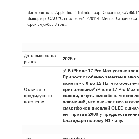
Изготовитель: Apple Inc. 1 Infinite Loop, Cupertino, CA 950
Импортер: ОАО "Сантелеком", 220114, Минск, Стариновская,
Срок службы: 3 года
Дата выхода на
2025 г.
рынок
✅ В iPhone 17 Pro Max установлен
Прирост особенно заметен в мног
памяти - с 8 до 12 ГБ, что обес
Отличия от
приложений.✅ iPhone 17 Pro Max 
предыдущего
панели, с чуть смещённым вниз ло
поколения
алюминий, что снижает вес и отл
смартфонов дисплей OLED с диаго
нит против 2000 у предшественник
благодаря новому N1-чипу.
Тип
смартфон