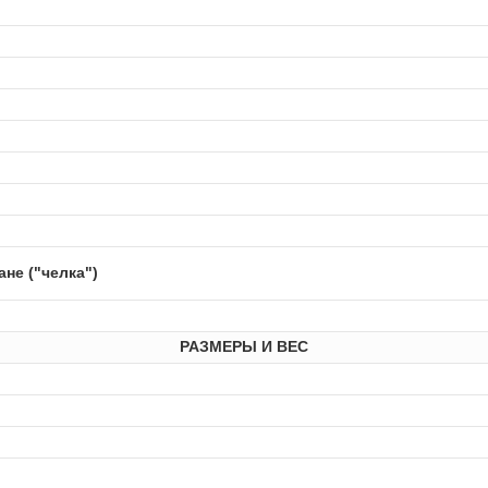
ане ("челка")
РАЗМЕРЫ И ВЕС