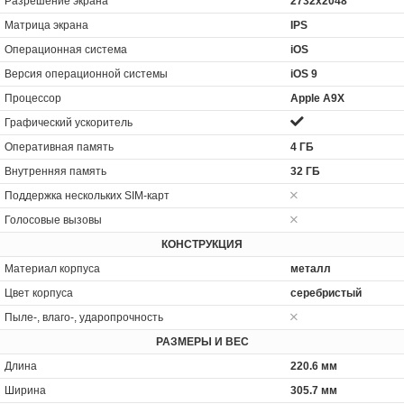
Разрешение экрана
2732x2048
Матрица экрана
IPS
Операционная система
iOS
Версия операционной системы
iOS 9
Процессор
Apple A9X
Графический ускоритель
Оперативная память
4 ГБ
Внутренняя память
32 ГБ
Поддержка нескольких SIM-карт
Голосовые вызовы
КОНСТРУКЦИЯ
Материал корпуса
металл
Цвет корпуса
серебристый
Пыле-, влаго-, ударопрочность
РАЗМЕРЫ И ВЕС
Длина
220.6 мм
Ширина
305.7 мм