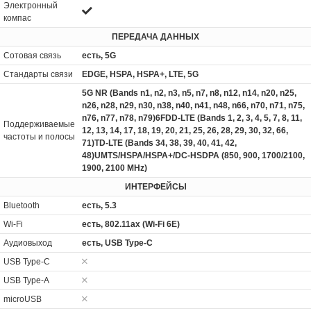
Электронный
компас
ПЕРЕДАЧА ДАННЫХ
Сотовая связь
есть, 5G
Стандарты связи
EDGE, HSPA, HSPA+, LTE, 5G
5G NR (Bands n1, n2, n3, n5, n7, n8, n12, n14, n20, n25,
n26, n28, n29, n30, n38, n40, n41, n48, n66, n70, n71, n75,
n76, n77, n78, n79)6FDD-LTE (Bands 1, 2, 3, 4, 5, 7, 8, 11,
Поддерживаемые
12, 13, 14, 17, 18, 19, 20, 21, 25, 26, 28, 29, 30, 32, 66,
частоты и полосы
71)TD-LTE (Bands 34, 38, 39, 40, 41, 42,
48)UMTS/HSPA/HSPA+/DC‑HSDPA (850, 900, 1700/2100,
1900, 2100 MHz)
ИНТЕРФЕЙСЫ
Bluetooth
есть, 5.3
Wi-Fi
есть, 802.11ax (Wi-Fi 6E)
Аудиовыход
есть, USB Type-C
USB Type-C
USB Type-A
microUSB