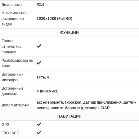
Диафрагма
f/2.4
Максимальное
разрешение
1920x1080 (Full HD)
видео
ФУНКЦИИ
Сканер
отпечатков
пальцев
Разблокировка по
лицу
Встроенный
есть, 4
микрофон
Встроенные
4 динамика
динамики
акселерометр, гироскоп, датчик приближения, датчик
Дополнительно
освещенности, барометр, сканер LiDAR
НАВИГАЦИЯ
GPS
ГЛОНАСС