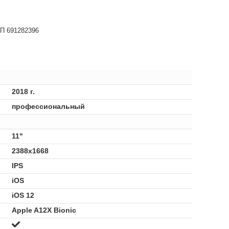
НП 691282396
2018 г.
профессиональный
11"
2388x1668
IPS
iOS
iOS 12
Apple A12X Bionic