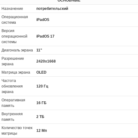
ОСНОВНЫЕ
Назначение
потребительский
Операционная
iPadOS
система
Версия
операционной
iPadOS 17
системы
Диагональ экрана
11"
Разрешение
2420x1668
экрана
Матрица экрана
OLED
Частота
обновления
120 Гц
экрана
Оперативная
16 ГБ
память
Внутренняя
2 ТБ
память
Количество точек
12 Мп
матрицы