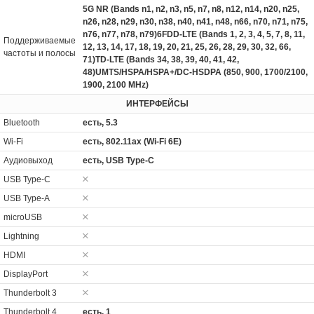
5G NR (Bands n1, n2, n3, n5, n7, n8, n12, n14, n20, n25,
n26, n28, n29, n30, n38, n40, n41, n48, n66, n70, n71, n75,
n76, n77, n78, n79)6FDD-LTE (Bands 1, 2, 3, 4, 5, 7, 8, 11,
Поддерживаемые
12, 13, 14, 17, 18, 19, 20, 21, 25, 26, 28, 29, 30, 32, 66,
частоты и полосы
71)TD-LTE (Bands 34, 38, 39, 40, 41, 42,
48)UMTS/HSPA/HSPA+/DC‑HSDPA (850, 900, 1700/2100,
1900, 2100 MHz)
ИНТЕРФЕЙСЫ
Bluetooth
есть, 5.3
Wi-Fi
есть, 802.11ax (Wi-Fi 6E)
Аудиовыход
есть, USB Type-C
USB Type-C
USB Type-A
microUSB
Lightning
HDMI
DisplayPort
Thunderbolt 3
Thunderbolt 4
есть, 1