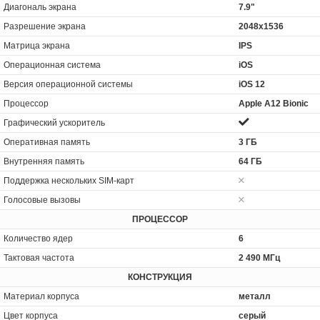
Диагональ экрана
7.9"
Разрешение экрана
2048x1536
Матрица экрана
IPS
Операционная система
iOS
Версия операционной системы
iOS 12
Процессор
Apple A12 Bionic
Графический ускоритель
Оперативная память
3 ГБ
Внутренняя память
64 ГБ
Поддержка нескольких SIM-карт
Голосовые вызовы
ПРОЦЕССОР
Количество ядер
6
Тактовая частота
2 490 МГц
КОНСТРУКЦИЯ
Материал корпуса
металл
Цвет корпуса
серый